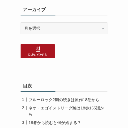
アーカイブ
ア
ー
カ
イ
ブ
目次
ブルーロック2期の続きは原作18巻から
ネオ・エゴイストリーグ編は18巻155話か
ら
18巻から読むと何が始まる？