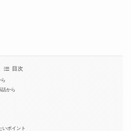
目次
から
5話から
たいポイント