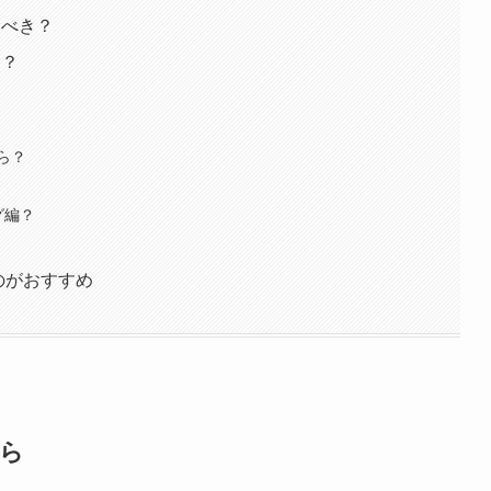
むべき？
る？
ら？
グ編？
のがおすすめ
から