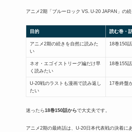
アニメ2期「ブルーロック VS. U-20 JAPAN
目的
読む巻・
アニメ2期の続きを自然に読みた
18巻150
い
ネオ・エゴイストリーグ編だけ早
18巻155
く読みたい
U-20戦のラストも漫画で読み返し
17巻終盤
たい
迷ったら
18巻150話から
で大丈夫です。
アニメ2期の最終話は、U-20日本代表戦の決着