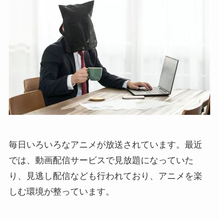
毎日いろいろなアニメが放送されています。最近
では、動画配信サービスで見放題になっていた
り、見逃し配信なども行われており、アニメを楽
しむ環境が整っています。