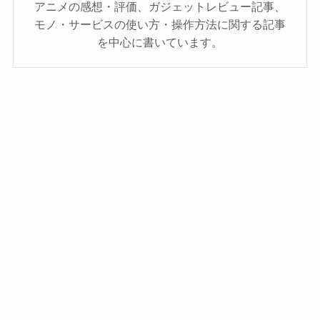
アニメの感想・評価、ガジェットレビュー記事、
モノ・サービスの使い方・操作方法に関する記事
を中心に書いています。