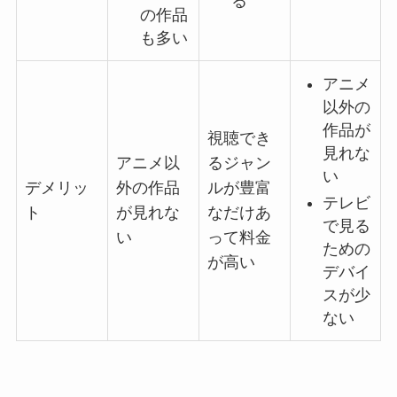
る
の作品
も多い
アニメ
以外の
作品が
視聴でき
見れな
アニメ以
るジャン
い
デメリッ
外の作品
ルが豊富
テレビ
ト
が見れな
なだけあ
で見る
い
って料金
ための
が高い
デバイ
スが少
ない