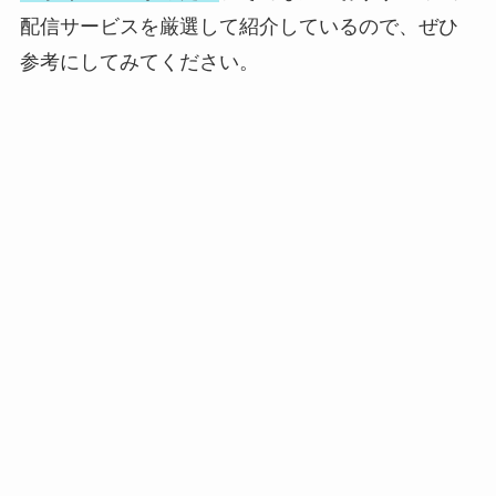
配信サービスを厳選して紹介しているので、ぜひ
参考にしてみてください。