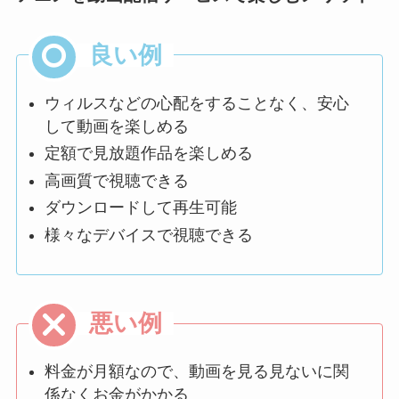
ウィルスなどの心配をすることなく、安心
して動画を楽しめる
定額で見放題作品を楽しめる
高画質で視聴できる
ダウンロードして再生可能
様々なデバイスで視聴できる
料金が月額なので、動画を見る見ないに関
係なくお金がかかる