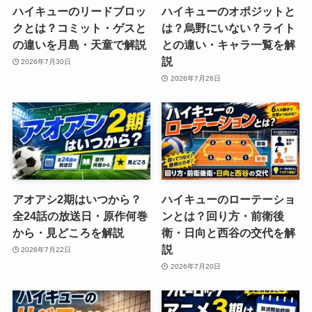
ハイキューのリードブロッ
ハイキューのオポジットと
クとは？コミット・ゲスと
は？烏野にいない？ライト
の違いを月島・天童で解説
との違い・キャラ一覧を解
説
2026年7月30日
2026年7月26日
アオアシ2期はいつから？
ハイキューのローテーショ
全24話の放送日・原作何巻
ンとは？回り方・前衛後
から・見どころを解説
衛・日向と西谷の交代を解
説
2026年7月22日
2026年7月20日