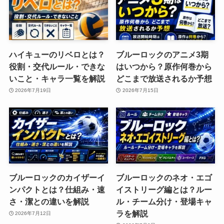
ハイキューのリベロとは？
ブルーロックのアニメ3期
役割・交代ルール・できな
はいつから？原作何巻から
いこと・キャラ一覧を解説
どこまで放送されるか予想
2026年7月19日
2026年7月15日
ブルーロックのカイザーイ
ブルーロックのネオ・エゴ
ンパクトとは？仕組み・速
イストリーグ編とは？ルー
さ・潔との違いを解説
ル・チーム分け・登場キャ
ラを解説
2026年7月12日