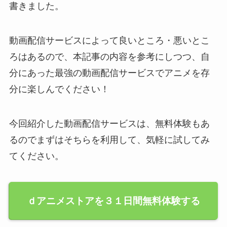
書きました。
動画配信サービスによって良いところ・悪いとこ
ろはあるので、本記事の内容を参考にしつつ、自
分にあった最強の動画配信サービスでアニメを存
分に楽しんでください！
今回紹介した動画配信サービスは、無料体験もあ
るのでまずはそちらを利用して、気軽に試してみ
てください。
ｄアニメストアを３１日間無料体験する