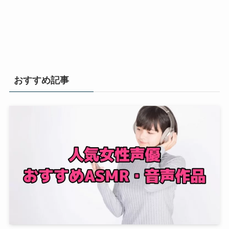
おすすめ記事