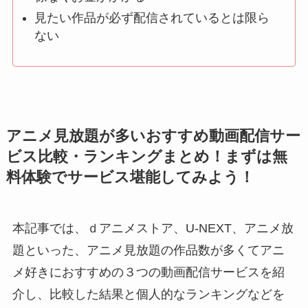
見たい作品が必ず配信されているとは限ら
ない
アニメ見放題が多いおすすめ動画配信サー
ビス比較・ランキングまとめ！まずは無
料体験でサービス堪能してみよう！
本記事では、ｄアニメストア、U-NEXT、アニメ放
題といった、アニメ見放題の作品数が多くてアニ
メ好きにおすすめの３つの動画配信サービスを紹
介し、比較した結果と個人的なランキングなどを