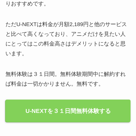
りおすすめです。
ただU-NEXTは料金が月額2,189円と他のサービス
と比べて高くなっており、アニメだけを見たい人
にとってはこの料金高さはデメリットになると思
います。
無料体験は３１日間。無料体験期間中に解約すれ
ば料金は一切かかりません。無料です。
U-NEXTを３１日間無料体験する