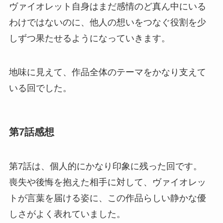
ヴァイオレット自身はまだ感情のど真ん中にいる
わけではないのに、他人の想いをつなぐ役割を少
しずつ果たせるようになっていきます。
地味に見えて、作品全体のテーマをかなり支えて
いる回でした。
第7話感想
第7話は、個人的にかなり印象に残った回です。
喪失や後悔を抱えた相手に対して、ヴァイオレッ
トが言葉を届ける姿に、この作品らしい静かな優
しさがよく表れていました。