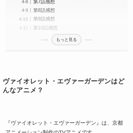
第7話感想
第8話感想
第9話感想
第10話感想
もっと見る
ヴァイオレット・エヴァーガーデンはど
んなアニメ？
『ヴァイオレット・エヴァーガーデン』は、京都
アニメーション制作のTVアニメです。