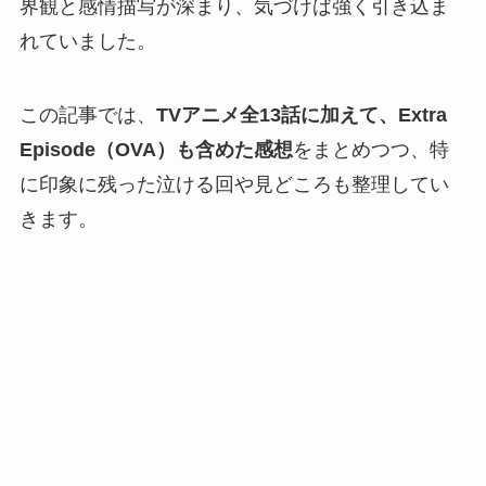
界観と感情描写が深まり、気づけば強く引き込ま
れていました。
この記事では、
TVアニメ全13話に加えて、Extra
Episode（OVA）も含めた感想
をまとめつつ、特
に印象に残った泣ける回や見どころも整理してい
きます。