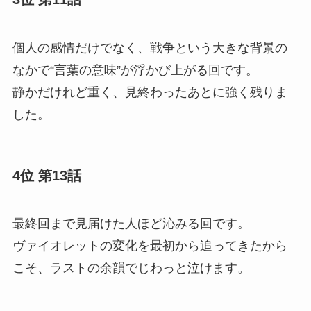
個人の感情だけでなく、戦争という大きな背景の
なかで“言葉の意味”が浮かび上がる回です。
静かだけれど重く、見終わったあとに強く残りま
した。
4位 第13話
最終回まで見届けた人ほど沁みる回です。
ヴァイオレットの変化を最初から追ってきたから
こそ、ラストの余韻でじわっと泣けます。