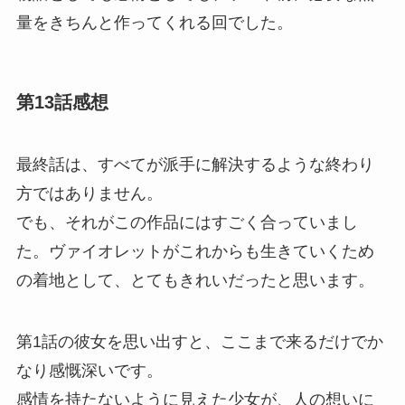
量をきちんと作ってくれる回でした。
第13話感想
最終話は、すべてが派手に解決するような終わり
方ではありません。
でも、それがこの作品にはすごく合っていまし
た。ヴァイオレットがこれからも生きていくため
の着地として、とてもきれいだったと思います。
第1話の彼女を思い出すと、ここまで来るだけでか
なり感慨深いです。
感情を持たないように見えた少女が、人の想いに