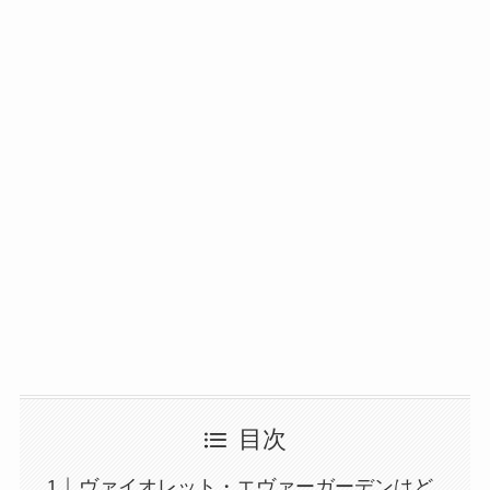
目次
ヴァイオレット・エヴァーガーデンはど