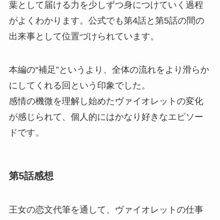
葉として届ける力を少しずつ身につけていく過程
がよくわかります。公式でも第4話と第5話の間の
出来事として位置づけられています。
本編の“補足”というより、全体の流れをより滑らか
にしてくれる回という印象でした。
感情の機微を理解し始めたヴァイオレットの変化
が感じられて、個人的にはかなり好きなエピソー
ドです。
第5話感想
王女の恋文代筆を通して、ヴァイオレットの仕事