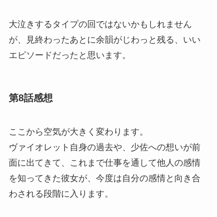
大泣きするタイプの回ではないかもしれません
が、見終わったあとに余韻がじわっと残る、いい
エピソードだったと思います。
第8話感想
ここから空気が大きく変わります。
ヴァイオレット自身の過去や、少佐への想いが前
面に出てきて、これまで仕事を通して他人の感情
を知ってきた彼女が、今度は自分の感情と向き合
わされる段階に入ります。