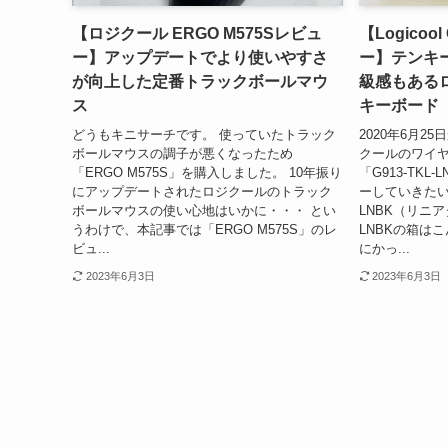
【ロジクール ERGO M575Sレビュ
【Logicoo
ー】アップデートでより使いやすさ
ー】テンキ
が向上した定番トラックボールマウ
級感もある
ス
キーボード
どうもキニサーチです。 使っていたトラック
2020年6月
ボールマウスの調子が悪くなったため
クールのワイ
「ERGO M575S」を購入しました。 10年振り
「G913-TK
にアップデートされたロジクールのトラック
ーしていきたいと
ボールマウスの使い心地はいかに・・・ とい
LNBK（リニアタ
うわけで、本記事では「ERGO M575S」のレ
LNBKの箱は
ビュ...
にかっ...
2023年6月3日
2023年6月3日