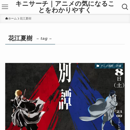
キニサーチ｜アニメの気になるこ
とをわかりやすく
ホーム
花江夏樹
花江夏樹
– tag –
アニメ感想・評価