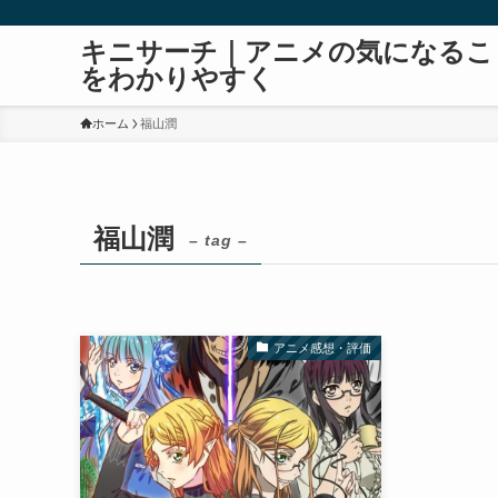
キニサーチ｜アニメの気になるこ
をわかりやすく
ホーム
福山潤
福山潤
– tag –
アニメ感想・評価