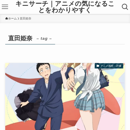
キニサーチ｜アニメの気になるこ
とをわかりやすく
ホーム
直田姫奈
直田姫奈
– tag –
アニメ感想・評価