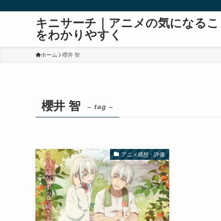
キニサーチ｜アニメの気になるこ
をわかりやすく
ホーム
櫻井 智
櫻井 智
– tag –
アニメ感想・評価