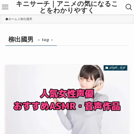
キニサーチ｜アニメの気になるこ
とをわかりやすく
ホーム
柳出國男
柳出國男
– tag –
ASMR・音声