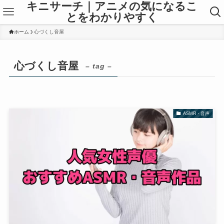
キニサーチ｜アニメの気になるこ
とをわかりやすく
ホーム
心づくし音屋
心づくし音屋
– tag –
ASMR・音声