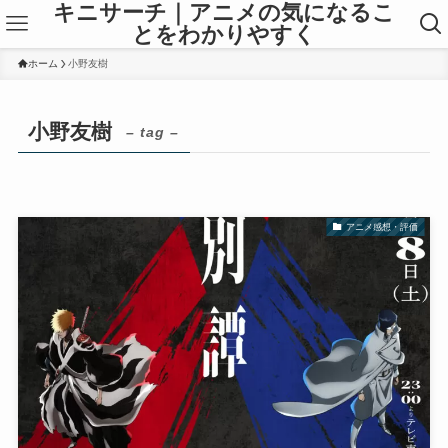
キニサーチ｜アニメの気になるこ
とをわかりやすく
ホーム
小野友樹
小野友樹
– tag –
アニメ感想・評価